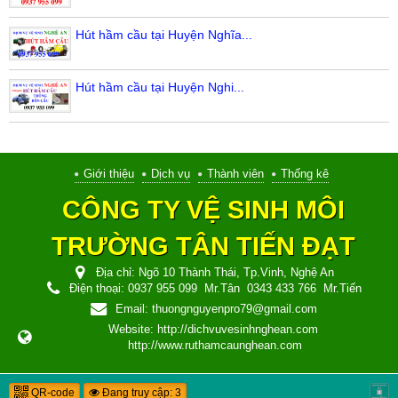
Hút hầm cầu tại Huyện Nghĩa...
Hút hầm cầu tại Huyện Nghi...
Giới thiệu
Dịch vụ
Thành viên
Thống kê
CÔNG TY VỆ SINH MÔI
TRƯỜNG TÂN TIẾN ĐẠT
Địa chỉ:
Ngõ 10 Thành Thái, Tp.Vinh, Nghệ An
Điện thoại:
0937 955 099
Mr.Tân
0343 433 766
Mr.Tiến
Email:
thuongnguyenpro79@gmail.com
Website:
http://dichvuvesinhnghean.com
http://www.ruthamcaunghean.com
QR-code
Đang truy cập: 3