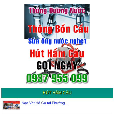
HÚT HẦM CẦU
Nạo Vét Hố Ga tại Phường...