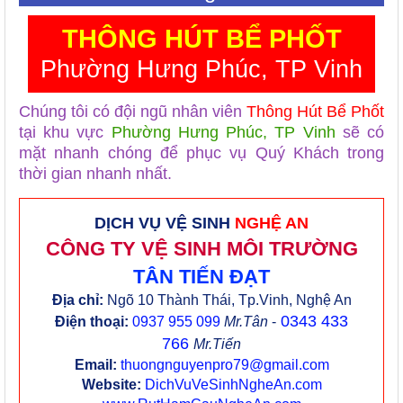
THÔNG HÚT BỂ PHỐT
Phường Hưng Phúc, TP Vinh
Chúng tôi có đội ngũ nhân viên
Thông Hút Bể Phốt
tại khu vực
Phường Hưng Phúc, TP Vinh
sẽ có
mặt nhanh chóng để phục vụ Quý Khách trong
thời gian nhanh nhất.
DỊCH VỤ VỆ SINH
NGHỆ AN
CÔNG TY VỆ SINH MÔI TRƯỜNG
TÂN TIẾN ĐẠT
Địa chỉ:
Ngõ 10 Thành Thái, Tp.Vinh, Nghệ An
0343 433
Điện thoại:
0937 955 099
Mr.Tân
-
766
Mr.Tiến
Email:
thuongnguyenpro79@gmail.com
Website:
DichVuVeSinhNgheAn.com