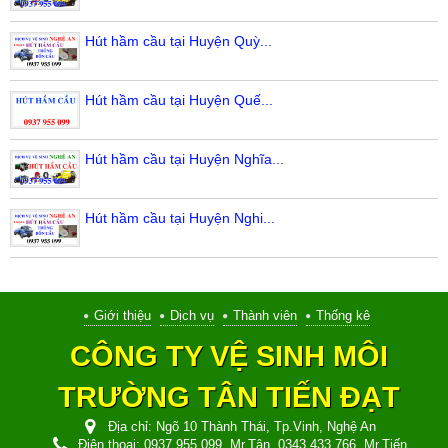
Hút hầm cầu tại Huyện Quỳ...
Hút hầm cầu tại Huyện Quế...
Hút hầm cầu tại Huyện Nghĩa...
Hút hầm cầu tại Huyện Nghi...
Giới thiệu
Dịch vụ
Thành viên
Thống kê
CÔNG TY VỆ SINH MÔI
TRƯỜNG TÂN TIẾN ĐẠT
Địa chỉ:
Ngõ 10 Thành Thái, Tp.Vinh, Nghệ An
Điện thoại:
0937 955 099
Mr.Tân
0343 433 766
Mr.Tiến