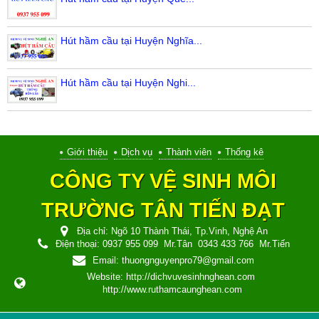
Hút hầm cầu tại Huyện Nghĩa...
Hút hầm cầu tại Huyện Nghi...
Giới thiệu
Dịch vụ
Thành viên
Thống kê
CÔNG TY VỆ SINH MÔI
TRƯỜNG TÂN TIẾN ĐẠT
Địa chỉ:
Ngõ 10 Thành Thái, Tp.Vinh, Nghệ An
Điện thoại:
0937 955 099
Mr.Tân
0343 433 766
Mr.Tiến
Email:
thuongnguyenpro79@gmail.com
Website:
http://dichvuvesinhnghean.com
http://www.ruthamcaunghean.com