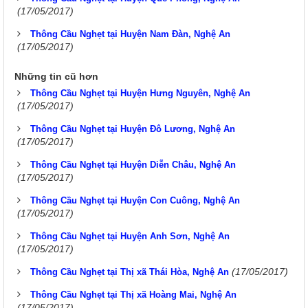
(17/05/2017)
Thông Cầu Nghẹt tại Huyện Nam Đàn, Nghệ An
(17/05/2017)
Những tin cũ hơn
Thông Cầu Nghẹt tại Huyện Hưng Nguyên, Nghệ An
(17/05/2017)
Thông Cầu Nghẹt tại Huyện Đô Lương, Nghệ An
(17/05/2017)
Thông Cầu Nghẹt tại Huyện Diễn Châu, Nghệ An
(17/05/2017)
Thông Cầu Nghẹt tại Huyện Con Cuông, Nghệ An
(17/05/2017)
Thông Cầu Nghẹt tại Huyện Anh Sơn, Nghệ An
(17/05/2017)
(17/05/2017)
Thông Cầu Nghẹt tại Thị xã Thái Hòa, Nghệ An
Thông Cầu Nghẹt tại Thị xã Hoàng Mai, Nghệ An
(17/05/2017)