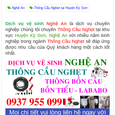
Nghệ An
Thông Cầu Nghẹt tại Huyện Kỳ Sơn
Dịch vụ vệ sinh
Nghệ An
là dịch vụ chuyên
nghiệp chúng tôi chuyên
Thông Cầu Nghẹt
tại khu
vực
Huyện Kỳ Sơn, Nghệ An
với nhiều năm kinh
nghiệp trong ngành
Thông Cầu Nghẹt
sẽ đáp ứng
được nhu cầu của Quý khách hàng một cách tốt
nhất.
Mọi chi tiết vui lòng liên hệ ngay với