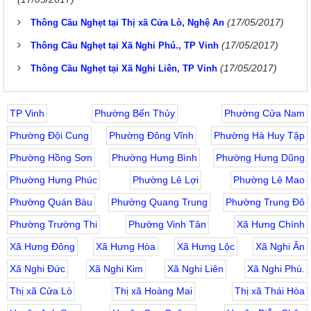
(17/05/2017)
Thông Cầu Nghẹt tại Thị xã Cửa Lò, Nghệ An
(17/05/2017)
Thông Cầu Nghẹt tại Xã Nghi Phú., TP Vinh
(17/05/2017)
Thông Cầu Nghẹt tại Xã Nghi Liên, TP Vinh
TP Vinh
Phường Bến Thủy
Phường Cửa Nam
Phường Đội Cung
Phường Đông Vĩnh
Phường Hà Huy Tập
Phường Hồng Sơn
Phường Hưng Bình
Phường Hưng Dũng
Phường Hưng Phúc
Phường Lê Lợi
Phường Lê Mao
Phường Quán Bàu
Phường Quang Trung
Phường Trung Đô
Phường Trường Thi
Phường Vinh Tân
Xã Hưng Chính
Xã Hưng Đông
Xã Hưng Hòa
Xã Hưng Lộc
Xã Nghi Ân
Xã Nghi Đức
Xã Nghi Kim
Xã Nghi Liên
Xã Nghi Phú.
Thị xã Cửa Lò
Thị xã Hoàng Mai
Thị xã Thái Hòa