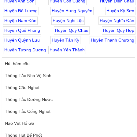
Huyện Anh Sơn
Huyện Con Cuông
Huyện Diễn Châu
Huyện Đô Lương
Huyện Hưng Nguyên
Huyện Kỳ Sơn
Huyện Nam Đàn
Huyện Nghi Lộc
Huyện Nghĩa Đàn
Huyện Quế Phong
Huyện Quỳ Châu
Huyện Quỳ Hợp
Huyện Quỳnh Lưu
Huyện Tân Kỳ
Huyện Thanh Chương
Huyện Tương Dương
Huyện Yên Thành
Hút hầm cầu
Thông Tắc Nhà Vệ Sinh
Thông Cầu Nghẹt
Thông Tắc Đường Nước
Thông Tắc Cống Nghẹt
Nạo Vét Hố Ga
Thông Hút Bể Phốt