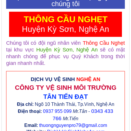
chúng tôi
THÔNG CẦU NGHẸT
Huyện Kỳ Sơn, Nghệ An
Chúng tôi có đội ngũ nhân viên
Thông Cầu Nghẹt
tại khu vực
Huyện Kỳ Sơn, Nghệ An
sẽ có mặt
nhanh chóng để phục vụ Quý Khách trong thời
gian nhanh nhất.
DỊCH VỤ VỆ SINH
NGHỆ AN
CÔNG TY VỆ SINH MÔI TRƯỜNG
TÂN TIẾN ĐẠT
Địa chỉ:
Ngõ 10 Thành Thái, Tp.Vinh, Nghệ An
0343 433
Điện thoại:
0937 955 099
Mr.Tân
-
766
Mr.Tiến
Email:
thuongnguyenpro79@gmail.com