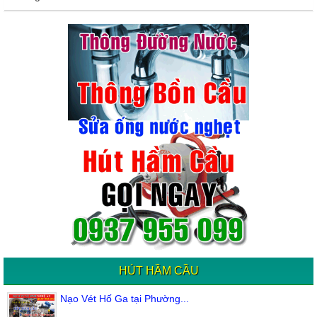
HÚT HẦM CẦU
Nạo Vét Hố Ga tại Phường...