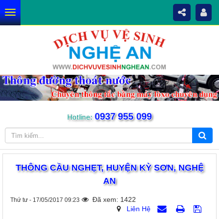
0937 955 099
Hotline:
THÔNG CẦU NGHẸT, HUYỆN KỲ SƠN, NGHỆ
AN
Đã xem: 1422
Thứ tư - 17/05/2017 09:23
Liên Hệ